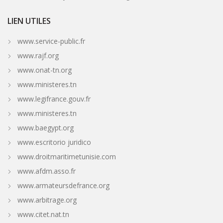
LIEN UTILES
www.service-public.fr
www.rajf.org
www.onat-tn.org
www.ministeres.tn
www.legifrance.gouv.fr
www.ministeres.tn
www.baegypt.org
www.escritorio juridico
www.droitmaritimetunisie.com
www.afdm.asso.fr
www.armateursdefrance.org
www.arbitrage.org
www.citet.nat.tn