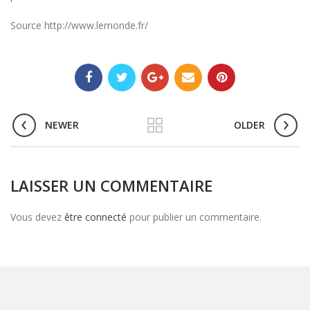
Source http://www.lemonde.fr/
NEWER
OLDER
LAISSER UN COMMENTAIRE
Vous devez
être connecté
pour publier un commentaire.
avocat Tunisie
Avocat Tunisien
Cabinet d'avocats en Tunisie
Tunisie avocat/avocat Tunis
avocat-conseils Tunisien
Avocat en Tunisie
Tunisien avocat avocat
Tunis
avocat loi Tunisie
avocat international Tunisie
juriste Tunisie / avocat Tunis
Droit de la famille en Tunisie
law in Tunisia
Droit douanier Tunisie
avocat sur la
Tunisie
avocat international tunisie
droit de la famille Divorce
Exequatur des jugements en Tn
droit pénal tunisie
Admiralty law / ship arrest
investir en Tunisie