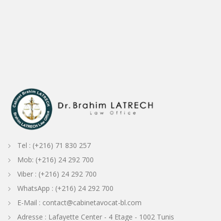
avocat tunis bien immobilier
avocat francais en tunisie
Docteur en droit tunisie
avocat tunisie propriété intellectuelle
divorce tunisie droit
avocat divorce en tunisie
cabinets d'avocats de divorce en tunisie
Tunisia Admiralty and Maritime law
Divorce Lawyer in Tunisia
droit des sociétés
avocat assurance maritime
avocat
droit maritime Tunisie
droit maritime Tunisie
avocat droit maritime en Tunisie
Avvocato Tunisia
Tunisian Shipping Lawyer
Shipping lawyer in Tunisia
Shipping
Lawyer
Avocat Tunisie
Tunisien Avocat
Avocat Tunisien
avocat Tunisien
avocat Tunisien
Avocat fiscaliste Tunisie
droit fiscal Tunisie
Avocat Droit Fiscal
avocat spécialisé en droit fiscal
Shipping and Maritime law firm in Tunisia
Shipping lawyer in Tunisia
Tunisian Legal service to the maritime community
Legal
service to the maritime community in Tunisia
shipping law and legal service to the maritime comminity in Tunisia
ASSISSTANCE FOR P&I IN TUNISIA
LEGAL
ASSISSTANCE FOR P&I IN TUNISIA
avocat Bizerte
Avocat Tabarka
Avocat Beja
avocat Djendouba
avocat Elkef
Avocat Kasserine
Avocat Gafsa
Avocat
Tozeur
Avocat Djerba
Avocat Hammamet
Avocat Grombalia
Avocat Nabeul
Avocat Mahdia
Avocat Sfax
Avocat Sousse
Avocat port Gabes
Avocat
Mednine
lawyer port Gabes
lawyer port Sousse
Avocat Conseil Tunisien
Avocat Conseil Fiscal Tunisie
Shipping and maritime law in Tunisia
ship arrest in
Tunisia
ship release in Tunisia
Marine Casuality in Tunisia
Cargo Claims in Tunisia
supplier claims
Bunkering claims in Tunisia
pollution and marine causality
Tunisian Business Law Firm
Tunisian Business Lawyer
Business Lawyer in Tunisia
Maritime and Transportation Law
english lawyer in tunisia
avocat français
en tunisie
Français avocat Tunisie
maritime consultancy services in Tunisia
Tunisian real estate litigation lawyer
Advokat / Attorney /Tunisia
Advokat Tunisia
Avocat Menzah 6
avocat cité Ennasr
Avocat Ariana
Law Firm Ariana Tunisia
Avocat Tunisie
Tunisie avocat
Ordre National Des Avocats de la Tunisie
Assistance Juridique Tunisie
Droit Tunisie
les avocats tunisien
Avocat Droit Pénal Tunisie
Trouver un avocat en Tunisie
droit à un avocat Tunisie
Tunisie Avocat /
Avocat Tunisie
Tunisia P&I representation
Tuniisan P1I Law Firm
Tunisian P&I lawyer
cabinet d'avocat Tunisie
Tunisie cabinet d'avocats
cabinet d'avocats Tunis
cabinet d'avocat Sousse
avocat France / Tunisie
avocat Paris / Tunis
avocat international
avocat Europe Tunisie
trademark lawyer Tunisia
personal injury
lawyer Tunisia
Consultant International Tunisie
Tunisie Consultat international
Avocat Consultant International
Tunisia Maritime Lawyer
Maritime Lawyer
Tunisia
Maritime LAW firm Tunisia
Tunisia maritime sollicitors
International lawyer Tunisia
International law firm Tunisia
Tel : (+216) 71 830 257
Mob: (+216) 24 292 700
Viber : (+216) 24 292 700
WhatsApp : (+216) 24 292 700
E-Mail : contact@cabinetavocat-bl.com
Adresse : Lafayette Center - 4 Etage - 1002 Tunis