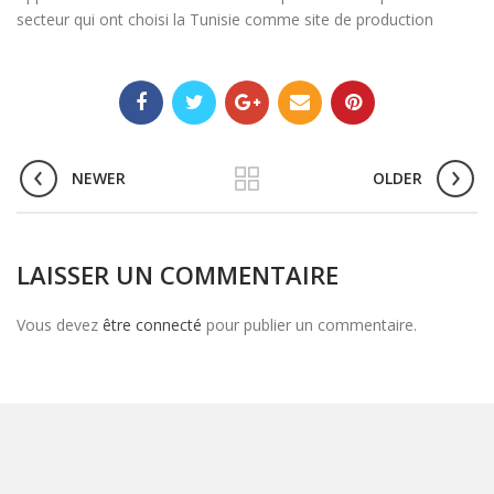
secteur qui ont choisi la Tunisie comme site de production
NEWER
OLDER
LAISSER UN COMMENTAIRE
Vous devez
être connecté
pour publier un commentaire.
avocat Tunisie
Avocat Tunisien
Cabinet d'avocats en Tunisie
Tunisie avocat/avocat Tunis
avocat-conseils Tunisien
Avocat en Tunisie
Tunisien avocat avocat
Tunis
avocat loi Tunisie
avocat international Tunisie
juriste Tunisie / avocat Tunis
Droit de la famille en Tunisie
law in Tunisia
Droit douanier Tunisie
avocat sur la
Tunisie
avocat international tunisie
droit de la famille Divorce
Exequatur des jugements en Tn
droit pénal tunisie
Admiralty law / ship arrest
investir en Tunisie
avocat tunis bien immobilier
avocat francais en tunisie
Docteur en droit tunisie
avocat tunisie propriété intellectuelle
divorce tunisie droit
avocat divorce en tunisie
cabinets d'avocats de divorce en tunisie
Tunisia Admiralty and Maritime law
Divorce Lawyer in Tunisia
droit des sociétés
avocat assurance maritime
avocat