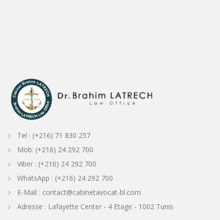
droit maritime Tunisie
droit maritime Tunisie
avocat droit maritime en Tunisie
Avvocato Tunisia
Tunisian Shipping Lawyer
Shipping lawyer in Tunisia
Shipping
Lawyer
Avocat Tunisie
Tunisien Avocat
Avocat Tunisien
avocat Tunisien
avocat Tunisien
Avocat fiscaliste Tunisie
droit fiscal Tunisie
Avocat Droit Fiscal
avocat spécialisé en droit fiscal
Shipping and Maritime law firm in Tunisia
Shipping lawyer in Tunisia
Tunisian Legal service to the maritime community
Legal
service to the maritime community in Tunisia
shipping law and legal service to the maritime comminity in Tunisia
ASSISSTANCE FOR P&I IN TUNISIA
LEGAL
ASSISSTANCE FOR P&I IN TUNISIA
avocat Bizerte
Avocat Tabarka
Avocat Beja
avocat Djendouba
avocat Elkef
Avocat Kasserine
Avocat Gafsa
Avocat
Tozeur
Avocat Djerba
Avocat Hammamet
Avocat Grombalia
Avocat Nabeul
Avocat Mahdia
Avocat Sfax
Avocat Sousse
Avocat port Gabes
Avocat
Mednine
lawyer port Gabes
lawyer port Sousse
Avocat Conseil Tunisien
Avocat Conseil Fiscal Tunisie
Shipping and maritime law in Tunisia
ship arrest in
Tunisia
ship release in Tunisia
Marine Casuality in Tunisia
Cargo Claims in Tunisia
supplier claims
Bunkering claims in Tunisia
pollution and marine causality
Tunisian Business Law Firm
Tunisian Business Lawyer
Business Lawyer in Tunisia
Maritime and Transportation Law
english lawyer in tunisia
avocat français
en tunisie
Français avocat Tunisie
maritime consultancy services in Tunisia
Tunisian real estate litigation lawyer
Advokat / Attorney /Tunisia
Advokat Tunisia
Avocat Menzah 6
avocat cité Ennasr
Avocat Ariana
Law Firm Ariana Tunisia
Avocat Tunisie
Tunisie avocat
Ordre National Des Avocats de la Tunisie
Assistance Juridique Tunisie
Droit Tunisie
les avocats tunisien
Avocat Droit Pénal Tunisie
Trouver un avocat en Tunisie
droit à un avocat Tunisie
Tunisie Avocat /
Avocat Tunisie
Tunisia P&I representation
Tuniisan P1I Law Firm
Tunisian P&I lawyer
cabinet d'avocat Tunisie
Tunisie cabinet d'avocats
cabinet d'avocats Tunis
cabinet d'avocat Sousse
avocat France / Tunisie
avocat Paris / Tunis
avocat international
avocat Europe Tunisie
trademark lawyer Tunisia
personal injury
lawyer Tunisia
Consultant International Tunisie
Tunisie Consultat international
Avocat Consultant International
Tunisia Maritime Lawyer
Maritime Lawyer
Tunisia
Maritime LAW firm Tunisia
Tunisia maritime sollicitors
International lawyer Tunisia
International law firm Tunisia
Tel : (+216) 71 830 257
Mob: (+216) 24 292 700
Viber : (+216) 24 292 700
WhatsApp : (+216) 24 292 700
E-Mail : contact@cabinetavocat-bl.com
Adresse : Lafayette Center - 4 Etage - 1002 Tunis