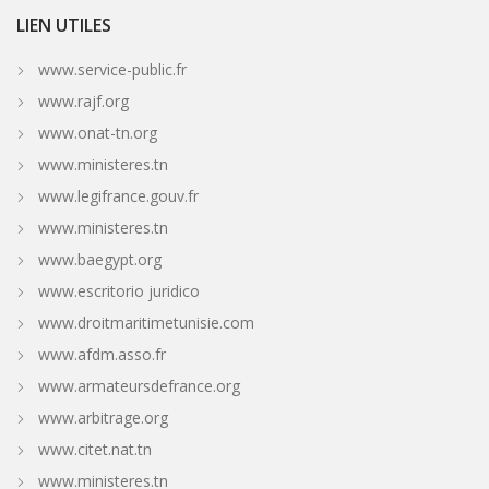
LIEN UTILES
www.service-public.fr
www.rajf.org
www.onat-tn.org
www.ministeres.tn
www.legifrance.gouv.fr
www.ministeres.tn
www.baegypt.org
www.escritorio juridico
www.droitmaritimetunisie.com
www.afdm.asso.fr
www.armateursdefrance.org
www.arbitrage.org
www.citet.nat.tn
www.ministeres.tn