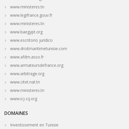
www.ministeres.tn
www.legifrance.gouv.fr
www.ministeres.tn
www.baegypt.org
www.escritorio juridico
www.droitmaritimetunisie.com
www.afdm.asso.fr
www.armateursdefrance.org
www.arbitrage.org
www.citet.nat.tn
www.ministeres.tn
www.icj-cij.org
DOMAINES
Investissement en Tunisie