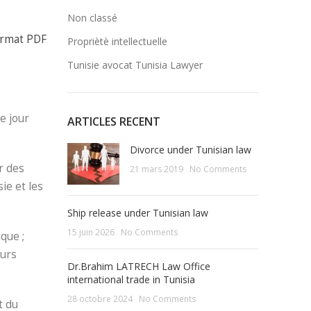
Non classé
ormat PDF
Propriètè intellectuelle
Tunisie avocat Tunisia Lawyer
e jour
ARTICLES RECENT
Divorce under Tunisian law
r des
21 mars 2019
No Comments
ie et les
Ship release under Tunisian law
15 juin 2026
No Comments
ique ;
eurs
Dr.Brahim LATRECH Law Office
international trade in Tunisia
28 octobre 2024
No Comments
t du