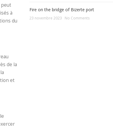
e peut
Fire on the bridge of Bizerte port
isés à
23 novembre 2023
No Comments
tions du
reau
ès de la
la
tion et
le
exercer