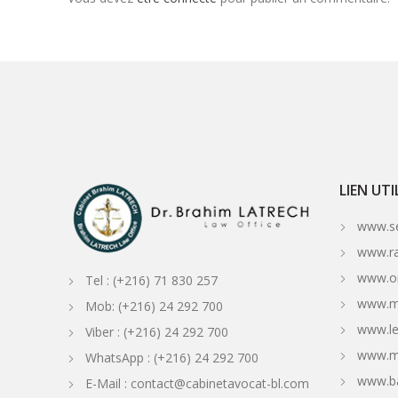
avocat Tunisie
Avocat Tunisien
Cabinet d'avocats en Tunisie
Tunisie avocat/avocat Tunis
avocat-conseils Tunisien
Avocat en Tunisie
Tunisien
arrest
investir en Tunisie
avocat tunis bien immobilier
avocat francais en tunisie
Docteur en droit tunisie
avocat tunisie propriété intellectuelle
di
Lawyer
Shipping lawyer in Tunisia
Shipping Lawyer
Avocat Tunisie
Tunisien Avocat
Avocat Tunisien
avocat Tunisien
avocat Tunisien
Avocat f
comminity in Tunisia
ASSISSTANCE FOR P&I IN TUNISIA
LEGAL ASSISSTANCE FOR P&I IN TUNISIA
avocat Bizerte
Avocat Tabarka
Avocat Bej
Conseil Fiscal Tunisie
Shipping and maritime law in Tunisia
ship arrest in Tunisia
ship release in Tunisia
Marine Casuality in Tunisia
Cargo Clai
services in Tunisia
Tunisian real estate litigation lawyer
Advokat / Attorney /Tunisia
Advokat Tunisia
Avocat Menzah 6
avocat cité Ennasr
A
Tuniisan P1I Law Firm
Tunisian P&I lawyer
cabinet d'avocat Tunisie
Tunisie cabinet d'avocats
cabinet d'avocats Tunis
cabinet d'avocat Sous
Tunisia
Tunisia maritime sollicitors
International lawyer Tunisia
International law firm Tunisia
LIEN UTI
www.ser
www.ra
www.on
Tel : (+216) 71 830 257
www.mi
Mob: (+216) 24 292 700
www.le
Viber : (+216) 24 292 700
www.mi
WhatsApp : (+216) 24 292 700
www.b
E-Mail : contact@cabinetavocat-bl.com