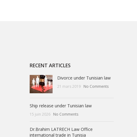
r la Tunisie
avocat international tunisie
droit de la famille Divorce
Exequatur des jugements en Tn
droit pénal tunisie
Admiralty law / ship
t assurance maritime
avocat droit maritime Tunisie
droit maritime Tunisie
avocat droit maritime en Tunisie
Avvocato Tunisia
Tunisian Shipping
al service to the maritime community
Legal service to the maritime community in Tunisia
shipping law and legal service to the maritime
Avocat Sfax
Avocat Sousse
Avocat port Gabes
Avocat Mednine
lawyer port Gabes
lawyer port Sousse
Avocat Conseil Tunisien
Avocat
a
Maritime and Transportation Law
english lawyer in tunisia
avocat français en tunisie
Français avocat Tunisie
maritime consultancy
en
Avocat Droit Pénal Tunisie
Trouver un avocat en Tunisie
droit à un avocat Tunisie
Tunisie Avocat / Avocat Tunisie
Tunisia P&I representation
l Tunisie
Tunisie Consultat international
Avocat Consultant International
Tunisia Maritime Lawyer
Maritime Lawyer Tunisia
Maritime LAW firm
RECENT ARTICLES
Divorce under Tunisian law
21 mars 2019
No Comments
Ship release under Tunisian law
15 juin 2026
No Comments
Dr.Brahim LATRECH Law Office
international trade in Tunisia