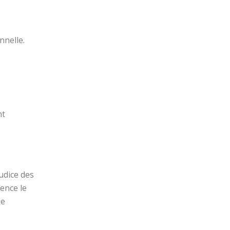
nnelle.
nt
judice des
gence le
le