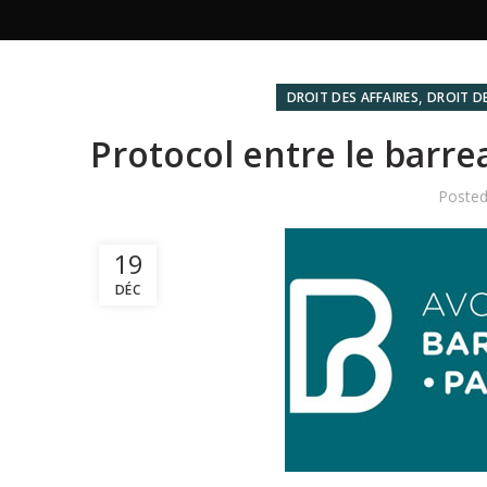
,
DROIT DES AFFAIRES
DROIT D
Protocol entre le barre
Poste
19
DÉC