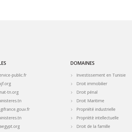
 avocat avocat Tunis
avocat loi Tunisie
avocat international Tunisie
juriste Tunisie / avocat Tunis
Droit de la famille en Tunisie
law in Tunisia
Droit douanier Tunisie
avocat su
vorce tunisie droit
avocat divorce en tunisie
cabinets d'avocats de divorce en tunisie
Tunisia Admiralty and Maritime law
Divorce Lawyer in Tunisia
droit des sociétés
avoca
iscaliste Tunisie
droit fiscal Tunisie
Avocat Droit Fiscal
avocat spécialisé en droit fiscal
Shipping and Maritime law firm in Tunisia
Shipping lawyer in Tunisia
Tunisian Leg
a
avocat Djendouba
avocat Elkef
Avocat Kasserine
Avocat Gafsa
Avocat Tozeur
Avocat Djerba
Avocat Hammamet
Avocat Grombalia
Avocat Nabeul
Avocat Mahdia
ms in Tunisia
supplier claims
Bunkering claims in Tunisia
pollution and marine causality
Tunisian Business Law Firm
Tunisian Business Lawyer
Business Lawyer in Tunisi
vocat Ariana
Law Firm Ariana Tunisia
Avocat Tunisie
Tunisie avocat
Ordre National Des Avocats de la Tunisie
Assistance Juridique Tunisie
Droit Tunisie
les avocats tunisi
se
avocat France / Tunisie
avocat Paris / Tunis
avocat international
avocat Europe Tunisie
trademark lawyer Tunisia
personal injury lawyer Tunisia
Consultant Internationa
LES
DOMAINES
vice-public.fr
Investissement en Tunisie
jf.org
Droit immobilier
at-tn.org
Droit pénal
nisteres.tn
Droit Maritime
gifrance.gouv.fr
Propriété industrielle
nisteres.tn
Propriètè intellectuelle
aegypt.org
Droit de la famille