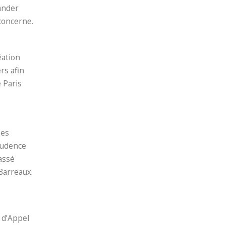
mander
 concerne.
éation
rs afin
e Paris
ses
prudence
assé
Barreaux.
 d’Appel